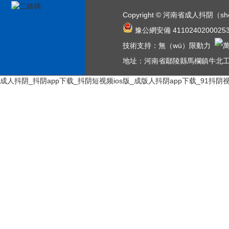
Copyright © 河南省成人抖阴（
（bǎn）權（quán）所有
豫公網安備 4110240200025
技術支持：
網站（zhàn）地圖
無（wú）限動力
RSS
XML
地址：河南省鄢陵縣馬欄鎮牛北
成人抖阴_抖阴app下载_抖阴短视频ios版_成版人抖阴app下载_91抖阴