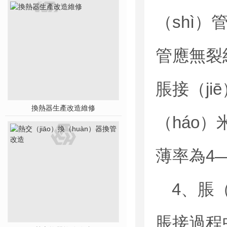
（shì
管應無裂
脹接（ji
換熱器生產改造維修
（háo）
薄率為4
4、脹（
脹接過程