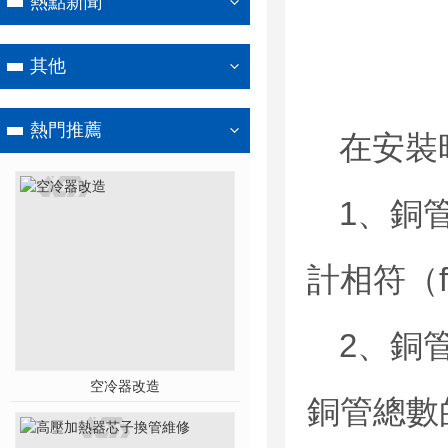
熱點新聞
其他
熱門推薦
在安裝
1、銅
計相符（
2、銅
空冷器改造
銅管總數