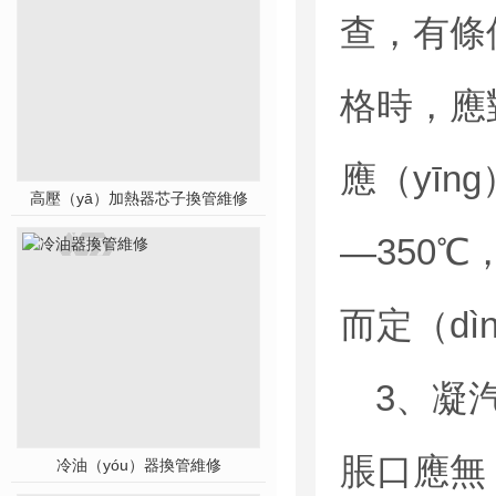
查，有條
格時，應
應（yīn
高壓（yā）加熱器芯子換管維修
—350
而定（dì
3、凝
脹口應無
冷油（yóu）器換管維修